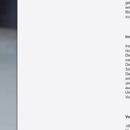
ge
en
Ma
zu
In
In
ni
Di
ve
Di
St
Da
en
un
au
Um
Vo
Ve
-H