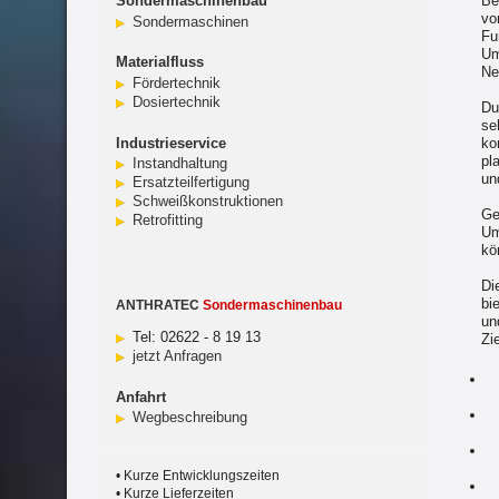
Sondermaschinenbau
Be
vo
Sondermaschinen
Fu
Um
Materialfluss
Ne
Fördertechnik
Dosiertechnik
Du
se
Industrieservice
ko
pl
Instandhaltung
un
Ersatzteilfertigung
Schweißkonstruktionen
Ge
Retrofitting
Um
kö
Di
bi
ANTHRATEC
Sondermaschinenbau
un
Tel: 02622 - 8 19 13
Zi
jetzt Anfragen
Anfahrt
Wegbeschreibung
• Kurze Entwicklungszeiten
• Kurze Lieferzeiten