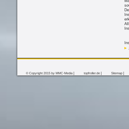
Ma
so
De
In
er
Al
In
In
|
|
|
© Copyright 2015 by MMC-Media
topfroller.de
Sitemap