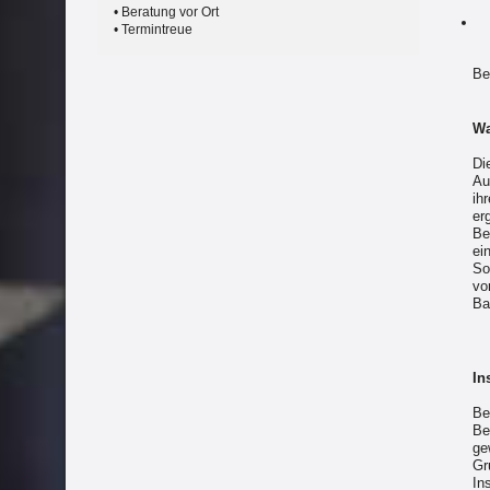
• Beratung vor Ort
• Termintreue
Be
Wa
Di
Au
ih
er
Be
ei
So
vo
Ba
In
Be
Be
ge
Gr
In